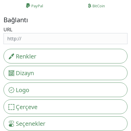
PayPal
BitCoin
Bağlantı
URL
Renkler
Dizayn
Logo
Çerçeve
Seçenekler