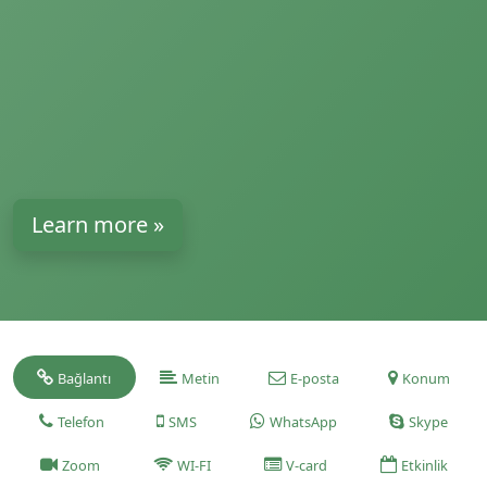
Learn more »
Bağlantı
Metin
E-posta
Konum
Telefon
SMS
WhatsApp
Skype
Zoom
WI-FI
V-card
Etkinlik