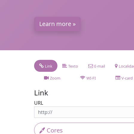
Learn more »
Link
Texto
E-mail
Localid
Zoom
WI-FI
V-card
Link
URL
Cores