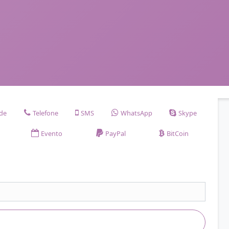
ade
Telefone
SMS
WhatsApp
Skype
Evento
PayPal
BitCoin